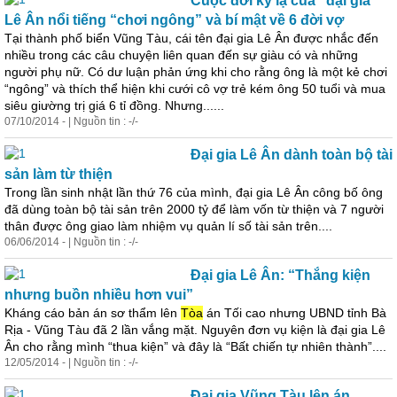
Cuộc đời kỳ lạ của “đại gia”
Lê Ân nổi tiếng “chơi ngông” và bí mật về 6 đời vợ
Tại thành phố biển Vũng Tàu, cái tên đại gia Lê Ân được nhắc đến
nhiều trong các câu chuyện liên quan đến sự giàu có và những
người phụ nữ. Có dư luận phản ứng khi cho rằng ông là một kẻ chơi
“ngông” và thích thể hiện khi cưới cô vợ trẻ kém ông 50 tuổi và mua
siêu giường trị giá 6 tỉ đồng. Nhưng......
07/10/2014 - | Nguồn tin : -/-
Đại gia Lê Ân dành toàn bộ tài
sản làm từ thiện
Trong lần sinh nhật lần thứ 76 của mình, đại gia Lê Ân công bố ông
đã dùng toàn bộ tài sản trên 2000 tỷ để làm vốn từ thiện và 7 người
thân được ông giao làm nhiệm vụ quản lí số tài sản trên....
06/06/2014 - | Nguồn tin : -/-
Đại gia Lê Ân: “Thắng kiện
nhưng buồn nhiều hơn vui”
Kháng cáo bản án sơ thẩm lên
Tòa
án Tối cao nhưng UBND tỉnh Bà
Rịa - Vũng Tàu đã 2 lần vắng mặt. Nguyên đơn vụ kiện là đại gia Lê
Ân cho rằng mình “thua kiện” và đây là “Bất chiến tự nhiên thành”....
12/05/2014 - | Nguồn tin : -/-
Đại gia Vũng Tàu lên án