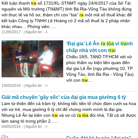
Kết luận thanh t
ra
số 1731/KL-STNMT ngày 24/4/2017 của Sở Tài
nguyên và Môi trường (TN&MT) tỉnh Bà Rịa-Vũng Tàu không đúng
với thực tế và hồ sơ, thậm chí còn “bịa”
ra
một mã số thuế khác để
kết luận Công ty TNHH Lê Hoàng có 2 mã số thuế là 2 pháp nhân
khác nhau… Phóng viên......
21/06/2017 - | Nguồn tin : -/-
‘Đại gia’ Lê Ân
ra
tòa
vì t
ra
nh
chấp nhà với con t
ra
i
Chiều 18/5, TAND TP.HCM xét xử
phúc thẩm vụ kiện liên quan đến
đại gia Lê Ân (ngụ phường 10, TP
Vũng Tàu, tỉnh Bà Rịa - Vũng Tàu)
với con t
ra
i....
19/05/2016 - | Nguồn tin : -/-
Giải mã chuyện 'gây sốc' của đại gia mua giường 6 tỷ
Làm từ thiện đến cả trăm tỷ, không tiếc tiền tổ chức đám cưới xa hoa
với vợ trẻ, mua giường 6 tỷ chỉ để chứng minh mình là đại gia.
Nhưng Lê Ân lại kiện con t
ra
i và vợ cũ
ra
tòa
đòi nhà. Tất cả sẽ được
làm sáng tỏ trong phần 2......
04/05/2016 - | Nguồn tin : -/-