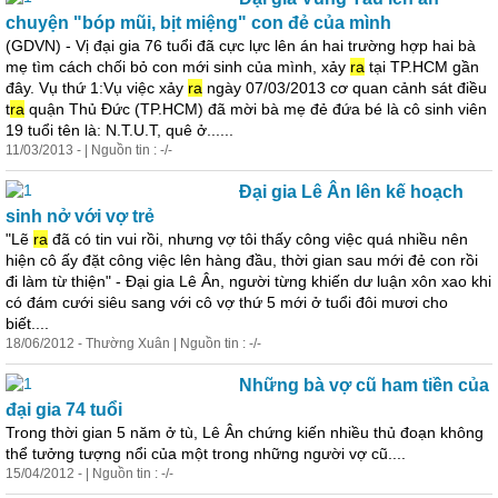
chuyện "bóp mũi, bịt miệng" con đẻ của mình
(GDVN) - Vị đại gia 76 tuổi đã cực lực lên án hai trường hợp hai bà
mẹ tìm cách chối bỏ con mới sinh của mình, xảy
ra
tại TP.HCM gần
đây. Vụ thứ 1:Vụ việc xảy
ra
ngày 07/03/2013 cơ quan cảnh sát điều
t
ra
quận Thủ Đức (TP.HCM) đã mời bà mẹ đẻ đứa bé là cô sinh viên
19 tuổi tên là: N.T.U.T, quê ở......
11/03/2013 - | Nguồn tin : -/-
Đại gia Lê Ân lên kế hoạch
sinh nở với vợ trẻ
"Lẽ
ra
đã có tin vui rồi, nhưng vợ tôi thấy công việc quá nhiều nên
hiện cô ấy đặt công việc lên hàng đầu, thời gian sau mới đẻ con rồi
đi làm từ thiện" - Đại gia Lê Ân, người từng khiến dư luận xôn xao khi
có đám cưới siêu sang với cô vợ thứ 5 mới ở tuổi đôi mươi cho
biết....
18/06/2012 - Thường Xuân | Nguồn tin : -/-
Những bà vợ cũ ham tiền của
đại gia 74 tuổi
Trong thời gian 5 năm ở tù, Lê Ân chứng kiến nhiều thủ đoạn không
thể tưởng tượng nổi của một trong những người vợ cũ....
15/04/2012 - | Nguồn tin : -/-