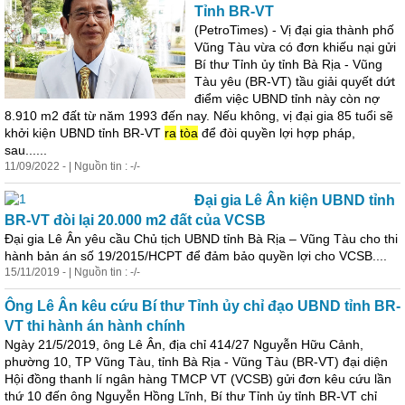
Tỉnh BR-VT
(PetroTimes) - Vị đại gia thành phố
Vũng Tàu vừa có đơn khiếu nại gửi
Bí thư Tỉnh ủy tỉnh Bà Rịa - Vũng
Tàu yêu (BR-VT) tầu giải quyết dứt
điểm việc UBND tỉnh này còn nợ
8.910 m2 đất từ năm 1993 đến nay. Nếu không, vị đại gia 85 tuổi sẽ
khởi kiện UBND tỉnh BR-VT
ra
tòa
để đòi quyền lợi hợp pháp,
sau......
11/09/2022 - | Nguồn tin : -/-
Đại gia Lê Ân kiện UBND tỉnh
BR-VT đòi lại 20.000 m2 đất của VCSB
Đại gia Lê Ân yêu cầu Chủ tịch UBND tỉnh Bà Rịa – Vũng Tàu cho thi
hành bản án số 19/2015/HCPT để đảm bảo quyền lợi cho VCSB....
15/11/2019 - | Nguồn tin : -/-
Ông Lê Ân kêu cứu Bí thư Tỉnh ủy chỉ đạo UBND tỉnh BR-
VT thi hành án hành chính
Ngày 21/5/2019, ông Lê Ân, địa chỉ 414/27 Nguyễn Hữu Cảnh,
phường 10, TP Vũng Tàu, tỉnh Bà Rịa - Vũng Tàu (BR-VT) đại diện
Hội đồng thanh lí ngân hàng TMCP VT (VCSB) gửi đơn kêu cứu lần
thứ 10 đến ông Nguyễn Hồng Lĩnh, Bí thư Tỉnh ủy tỉnh BR-VT chỉ