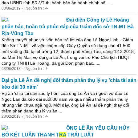
đạo UBND tỉnh BR-VT thi hành bản án hành chính số......
03/06/2019 - | Nguồn tin : -/-
Đại diện Công ty Lê Hoàng
phản bác, hoàn trả phúc đáp của Giám đốc sở TN-MT Bà
Rịa-Vũng Tàu
Không thuyết phục với văn bản trả lời của ông Lê Ngọc Linh - Giám
đốc Sở TN-MT về việc chậm cấp Giấy Quyền sử dụng cho 41.500
mét vuông đất tại phường 12, thành phố Vũng Tàu, sáng 12.3.2018,
bà Mai Thị Mai, vợ đại gia Lê Ân, trong vai trò Phó Chủ tịch HĐQT
công ty TNHH Lê Hoàng, đã gửi Đơn phản bác......
08/06/2018 - | Nguồn tin : -/-
Đại gia Lê Ân đề nghị đổi thẩm phán thụ lý vụ 'chia tài sản
kéo dài 30 năm'
Vụ án 'chia tài sản sau ly hôn' của ông Lê Ân và người vợ đầu Lê
Ngọc Lan đã kéo dài suốt 30 năm và qua nhiều thẩm phán thụ lý
nhưng vẫn chưa ngã ngũ. Mới đây, ông Lê Ân lại đề nghị thay đổi
thẩm phán đang thụ lý vụ án....
23/02/2018 - | Nguồn tin : -/-
ÔNG LÊ ÂN YÊU CẦU HỦY
BỎ KẾT LUẬN THANH T
RA
TRÁI LUẬT