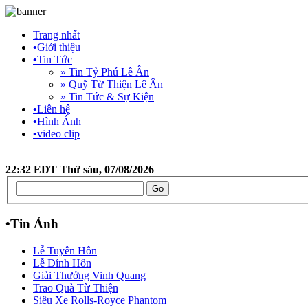
Trang nhất
•
Giới thiệu
•
Tin Tức
» Tin Tỷ Phú Lê Ân
» Quỹ Từ Thiện Lê Ân
» Tin Tức & Sự Kiện
•
Liên hệ
•
Hình Ảnh
•
video clip
22:32 EDT Thứ sáu, 07/08/2026
•
Tin Ảnh
Lễ Tuyên Hôn
Lễ Đính Hôn
Giải Thưởng Vinh Quang
Trao Quà Từ Thiện
Siêu Xe Rolls-Royce Phantom