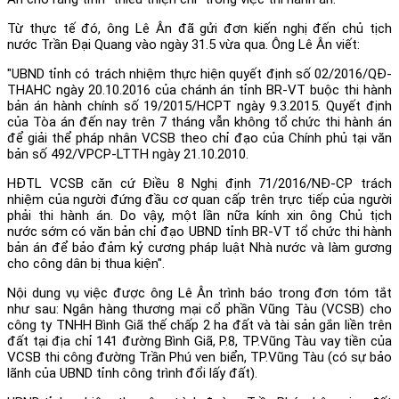
Từ thực tế đó, ông Lê Ân đã gửi đơn kiến nghị đến chủ tịch
nước Trần Đại Quang vào ngày 31.5 vừa qua. Ông Lê Ân viết:
"UBND tỉnh có trách nhiệm thực hiện quyết định số 02/2016/QĐ-
THAHC ngày 20.10.2016 của chánh án tỉnh BR-VT buộc thi hành
bản án hành chính số 19/2015/HCPT ngày 9.3.2015. Quyết định
của Tòa án đến nay trên 7 tháng vẫn không tổ chức thi hành án
để giải thể pháp nhân VCSB theo chỉ đạo của Chính phủ tại văn
bản số 492/VPCP-LTTH ngày 21.10.2010.
HĐTL VCSB căn cứ Điều 8 Nghị định 71/2016/NĐ-CP trách
nhiệm của người đứng đầu cơ quan cấp trên trực tiếp của người
phải thi hành án. Do vậy, một lần nữa kính xin ông Chủ tịch
nước sớm có văn bản chỉ đạo UBND tỉnh BR-VT tổ chức thi hành
bản án để bảo đảm kỷ cương pháp luật Nhà nước và làm gương
cho công dân bị thua kiện".
Nội dung vụ việc được ông Lê Ân trình báo trong đơn tóm tắt
như sau: Ngân hàng thương mại cổ phần Vũng Tàu (VCSB) cho
công ty TNHH Bình Giã thế chấp 2 ha đất và tài sản gắn liền trên
đất tại địa chỉ 141 đường Bình Giã, P.8, TP.Vũng Tàu vay tiền của
VCSB thi công đường Trần Phú ven biển, TP.Vũng Tàu (có sự bảo
lãnh của UBND tỉnh công trình đổi lấy đất).