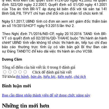
lý việc khởi kiện các quyết định 9729/QĐ ngày 4.2.2002 và quyết
định 522/QĐ ngày 2.2.2007; Quyết định số 01/QĐ ngày 4.1.2001
của Tòa án tỉnh BR-VT áp dụng kê biên đối với tài sản tại 141
Bình Giã, P.8, TP.VT chỉ hạn chế đối với cá nhân tổ chức kinh tế.
Ngày 5.1.2017, UBND tỉnh có đơn xin xem xét giám đốc thẩm bản
án số 19/2015/HCPT ngày 9.3.2015 lần thứ 2.
Theo Nghị định 71/2016/NĐ-CP, ngày 20.10.2016 TAND tỉnh BR-
VT có quyết định số 02/2016/QĐ-THAHC buộc “thi hành án hành
chính” UBND tỉnh vẫn không tổ chức thi hành án, tiếp tục chỉ đạo
báo cáo thường trực tỉnh ủy có văn bản gửi Bí thư Ban cán
sự Đảng TANDTC để kéo dài việc thi hành án cho VCSB.
Dương Cầm
Tổng số điểm của bài viết là: 0 trong 0 đánh giá
Click để đánh giá bài viết
Từ khóa:
thi hành
,
bản án
,
hiệu lực
,
kiến nghị
,
chủ tịch
Bình luận mới
Bạn cần đăng nhập thành viên để sử dụng chức năng này
Những tin mới hơn