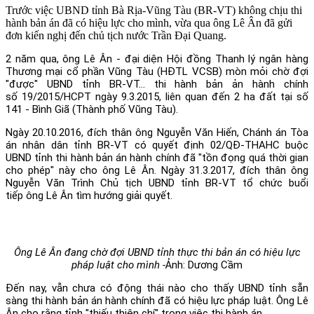
Trước việc UBND tỉnh Bà Rịa-Vũng Tàu (BR-VT) không chịu thi
hành bản án đã có hiệu lực cho mình, vừa qua ông Lê Ân đã gửi
đơn kiến nghị đến chủ tịch nước Trần Đại Quang.
2 năm qua, ông Lê Ân - đại diện Hội đồng Thanh lý ngân hàng
Thương mại cổ phần Vũng Tàu (HĐTL VCSB) mòn mỏi chờ đợi
"được" UBND tỉnh BR-VT... thi hành bản ản hành chính
số 19/2015/HCPT ngày 9.3.2015, liên quan đến 2 ha đất tại số
141 - Bình Giã (Thành phố Vũng Tàu).
Ngày 20.10.2016, đích thân ông Nguyễn Văn Hiến, Chánh án Tòa
án nhân dân tỉnh BR-VT có quyết định 02/QĐ-THAHC buộc
UBND tỉnh thi hành bản án hành chính đã "tồn đọng quá thời gian
cho phép" này cho ông Lê Ân. Ngày 31.3.2017, đích thân ông
Nguyễn Văn Trình Chủ tịch UBND tỉnh BR-VT tổ chức buổi
tiếp ông Lê Ân tìm hướng giải quyết.
Ông Lê Ân đang chờ đợi UBND tỉnh thực thi bản án có hiệu lực
pháp luật cho mình -
Ảnh: Dương Cầm
Đến nay, vẫn chưa có động thái nào cho thấy UBND tỉnh sẵn
sàng thi hành bản án hành chính đã có hiệu lực pháp luật. Ông Lê
Ân cho rằng tỉnh "thiếu thiện chí" trong việc thi hành án.