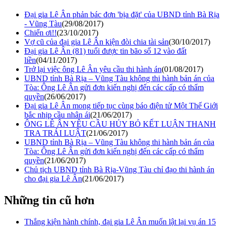
Đại gia Lê Ân phản bác đơn 'bịa đặt' của UBND tỉnh Bà Rịa
- Vũng Tàu
(29/08/2017)
Chiến ơi!!
(23/10/2017)
Vợ cũ của đại gia Lê Ân kiện đòi chia tài sản
(30/10/2017)
Đại gia Lê Ân (81) tuổi được tin bão số 12 vào đất
liền
(04/11/2017)
Trở lại việc ông Lê Ân yêu cầu thi hành án
(01/08/2017)
UBND tỉnh Bà Rịa – Vũng Tàu không thi hành bản án của
Tòa: Ông Lê Ân gửi đơn kiến nghị đến các cấp có thẩm
quyền
(26/06/2017)
Đại gia Lê Ân mong tiếp tục cùng báo điện tử Một Thế Giới
bắc nhịp cầu nhân ái
(21/06/2017)
ÔNG LÊ ÂN YÊU CẦU HỦY BỎ KẾT LUẬN THANH
TRA TRÁI LUẬT
(21/06/2017)
UBND tỉnh Bà Rịa – Vũng Tàu không thi hành bản án của
Tòa: Ông Lê Ân gửi đơn kiến nghị đến các cấp có thẩm
quyền
(21/06/2017)
Chủ tịch UBND tỉnh Bà Rịa-Vũng Tàu chỉ đạo thi hành án
cho đại gia Lê Ân
(21/06/2017)
Những tin cũ hơn
Thắng kiện hành chính, đại gia Lê Ân muốn lật lại vụ án 15