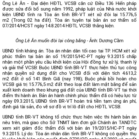
Ông Lê Ân - Đại diện HĐTL VCSB căn cứ Điều 136 Hiến pháp
được sửa đổi bổ sung năm 1992, pháp luật của Nhà nước khởi
kiện UBND tỉnh ra Tòa án tỉnh BR-VT xét xử đòi lại 15.776,5
m2 (Trong 02 ha đất). Tòa án tuyên tại bản án sơ thẩm số
07/2014/HCST ngày 14.8.2014 HĐTL VCSB thắng kiện.
Ông Lê Ân muốn đòi lại công bằng -
Ảnh: Dương Cầm
UBND tỉnh kháng án. Tòa án nhân dân tối cao tại TP. HCM xét xử
phúc thẩm tại bản án số 19/2015/HC-PT ngày 9.3.2015 chấp
nhận một phần yêu cầu khởi kiện của Hội đồng tự xử lý, thanh lý
và giải thể VCSB: Buộc UBND tỉnh BR-VT thực hiện thủ tục công
nhận quyền sử dụng đất cho VCSB đối với diện tích 4.613,2
m2 đất ở số 141 Bình Giã (nay 198); Buộc phải bồi hoàn cho
VCSB giá trị 15.776,5 m2 đất theo loại đất làm mặt bằng để sản
xuất kinh doanh theo khung giá đất của UBND tỉnh BR-VT tại thời
điểm thi hành án. Bản án hành chính phúc thẩm đã có hiệu lực từ
ngày 09.3.2015, UBND tỉnh BR-VT hoàn trả tiền tạm ứng án phí,
định giá tài sản, đo vẽ sơ đồ vị trí lô đất cho HĐTL VCSB.
UBND tỉnh BR-VT không tổ chức thực hiện việc thi hành bản án
nêu trên, mà giao cho Sở TNMT làm đơn gửi Chánh án TANDTC
xem xét giám đốc thẩm đối với bản án 19/2015/HC-PT ngày
9.3.2015. Lý do: Tòa án nhân dân tỉnh BR-VT không có quyền thụ