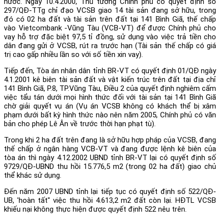
nước. Ngày 10.4.2000, Thủ tướng Chính phủ có quyết định số
297/QĐ-TTg chỉ đạo VCSB giao 14 tài sản đang sở hữu, trong
đó có 02 ha đất và tài sản trên đất tại 141 Bình Giã, thế chấp
vào Vietcombank -Vũng Tàu (VCB-VT) để được Chính phủ cho
vay hỗ trợ đặc biệt 97,5 tỉ đồng, sử dụng vào việc trả tiền cho
dân đang gửi ở VCSB, rút ra trước hạn (Tài sản thế chấp có giá
trị cao gấp nhiều lần so với số tiền xin vay).
Tiếp đến, Tòa án nhân dân tỉnh BR-VT có quyết định 01/QĐ ngày
4.1.2001 kê biên tài sản đất và vật kiến trúc trên đất tại địa chỉ
141 Bình Giã, P.8, TP.Vũng Tàu, Điều 2 của quyết định nghiêm cấm
việc tẩu tán dưới mọi hình thức đối với tài sản tại 141 Bình Giã
chờ giải quyết vụ án (Vụ án VCSB không có khách thể bị xâm
phạm dưới bất kỳ hình thức nào nên năm 2005, Chính phủ có văn
bản cho phép Lê Ân về trước thời hạn phạt tù).
Trong khi 2 ha đất trên đang là sở hữu hợp pháp của VCSB, đang
thế chấp ở ngân hàng VCB-VT và đang được lệnh kê biên của
tòa án thì ngày 4.12.2002 UBND tỉnh BR-VT lại có quyết định số
9729/QĐ-UBND thu hồi 15.776,5 m2 (trong 02 ha đất) giao chủ
thể khác sử dụng.
Đến năm 2007 UBND tỉnh lại tiếp tục có quyết định số 522/QĐ-
UB, 'hoàn tất" việc thu hồi 4.613,2 m2 đất còn lại. HĐTL VCSB
khiếu nại không thực hiện được quyết định 522 nêu trên.