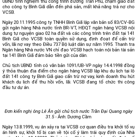
UBND tỉnh nghiệm thu công trình đường Trần Phú, chậm giao đất
cho công ty Bình Giã dẫn đến phá sản, mất khả năng trả nợ cho
VCSB.
Ngày 20.11.1995 công ty TNHH Bình Giã lập văn bản số 83/CV-BG
gửi ngân hàng Nhà nước tỉnh BR-VT, HĐQT ngân hàng VCSB nội
dung tự nguyện giao 02 ha đất và các công trình trên đất tại 141
Bình Giã cho VCSB toàn quyền sử dụng, định đoạt để cấn trừ
vốn, lãi nợ vay theo Điều 737 Bộ luật dân sự năm 1995. Thanh tra
Ngân hàng Nhà nước VN chỉ đạo VCSB hạch toán nội bản tài sản
tại 141 Bình Giã đảm bảo tiền gửi của dân.
Chủ tịch UBND tỉnh có văn bản 1091/UB-VP ngày 14.4.1998 đồng
ý thỏa thuận địa điểm cho ngân hàng VCSB lập khu du lịch tại lô
đất 141 công ty Bình Giã giao cấn trừ nợ vay, kinh doanh thu hút
khách du lịch để thu hồi vốn, lãi. VCSB đang tổ chức thi công
đầu tư dự án.
Đơn kiến nghị ông Lê Ân gửi chủ tịch nước Trần Đại Quang ngày
31.5 -
Ảnh: Dương Cầm
Ngày 13.8.1999, vụ án xảy ra tại VCSB cơ quan điều tra khởi tố vụ
án hình sự, khởi tố bị can về tội cố ý làm trái quy định của Nhà